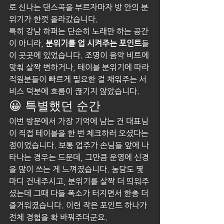
로 신나는 댄스곡을 부르자마자 방 안의 분
위기가 한껏 올라갔습니다.
특히 강남 하퍼는 단순히 노래만 하는 공간
이 아니라, 
분위기를 업 시켜주는 포인트
들
이 곳곳에 있었습니다. 조명이 음악 비트에 
맞춰 살짝 변하거나, 테이블 분위기에 따라 
직원분들이 빠르게 필요한 걸 채워주는 서
비스 덕분에 흐름이 끊기지 않았습니다.
😀 특별했던 순간
이번 방문에서 가장 기억에 남는 건 대표님
이 직접 테이블을 한 번 체크하러 오셨다는 
점이었습니다. 보통 업주가 손님들 앞에 나
타나는 경우는 드문데, 그만큼 운영에 신경
을 많이 쓰는 게 느껴졌습니다. 농담도 몇 
마디 건네주시고, 분위기를 살짝 더 띄워주
셨는데 그때 다들 폭소가 터지면서 한층 더 
즐거워졌습니다. 이런 작은 포인트 하나가 
전체 경험을 확 바꿔주더군요.