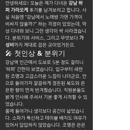
안녕하세요! 오늘은 제가 다녀온 
강남 하
퍼 가라오케
 후기를 남겨보려고 합니다. 사
실 처음엔 “강남에서 노래방 가면 가격이 
비싸지 않을까?” 하는 걱정이 있었는데, 막
상 다녀와 보니 그런 생각이 싹 사라졌습니
다. 분위기와 서비스, 그리고 무엇보다 
가
성비
까지 제대로 잡은 곳이었거든요.
🎤 첫인상 & 분위기
강남역 인근에서 도보로 5분 정도 걸리니 
‘하퍼’ 간판이 보였습니다. 입구부터 세련
된 조명과 고급스러운 느낌이 나더군요. 안
으로 들어가자 깔끔하게 정돈된 복도와 은
은한 향이 먼저 반겨줬습니다. 직원분들도 
밝게 인사해 주셔서 기분 좋게 시작할 수 있
었습니다.
룸에 들어가니 생각보다 공간이 넓었습니
다. 소파가 푹신하고 테이블 배치도 여유가 
있어서 답답하지 않았습니다. 조명은 은은