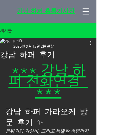
강남 하퍼 홍록기사장
게시물
prrit3
2025년 9월 13일
2분 분량
강남 하퍼 후기
*** 강남 하
퍼 전화연결  
***
강남 하퍼 가라오케 방
문 후기 ✨
분위기와 가성비, 그리고 특별한 경험까지