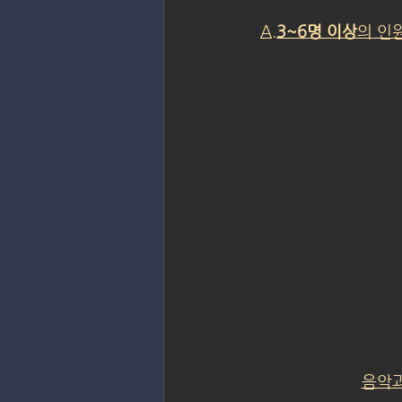
A.
3~6명 이상
의 인
음악과