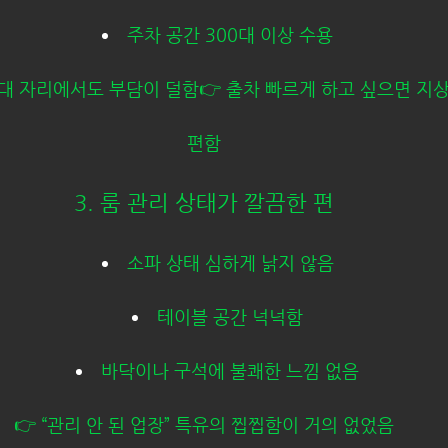
주차 공간 300대 이상 수용
접대 자리에서도 부담이 덜함👉 출차 빠르게 하고 싶으면 지상
편함
3. 룸 관리 상태가 깔끔한 편
소파 상태 심하게 낡지 않음
테이블 공간 넉넉함
바닥이나 구석에 불쾌한 느낌 없음
👉 “관리 안 된 업장” 특유의 찝찝함이 거의 없었음