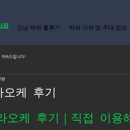
사장
강남 하퍼 홍록기
하퍼 가격 및 주대 정보
가 약속드립니다!
분량
라오케 후기
라오케 후기｜직접 이용