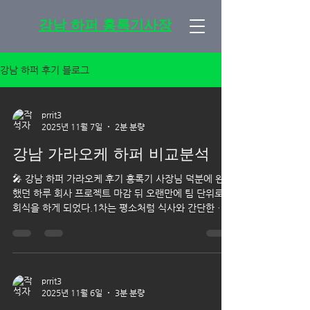
강남 하퍼 홍록기사장
강남 하퍼 후기 블로그
prrit3
2025년 11월 7일
2분 분량
강남 가라오케 하퍼 비교분석
🎤 강남 하퍼 가라오케 후기 홍록기 사장님 덕분에 완벽
했던 하루 회사 프로젝트 마감 뒤 오랜만에 팀 단위로
회식을 하게 되었다.1차는 평소처럼 식사와 간단한 맥
주 자리였지만, 분위기가 한창 올라오자 자연스럽게 “2
차 어디로 갈까?”라는 이야기가 나왔다.그때 동료가 추
천해준 곳이 바로 강남 하퍼 가라오케 였다.“홍록기 사
장이 직접 운영하는 곳이라 서비스가 다르다”는 말에 호
기심이 생겼고, 결국 예약 후 방문하게 되었다. 🏙️ 입장
prrit3
2025년 11월 6일
3분 분량
부터 느껴지는 차별화된 고급감 건물은 서울 강남구 대
치동 890-38, 지하 1층부터 3층까지 전층 하퍼 전용 으